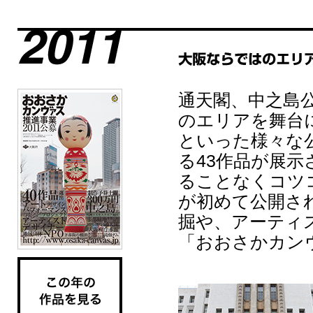
通天閣、中之島
のエリアを舞台
といった様々な
る43作品が展
ることなくコツ
が初めて公開さ
掘や、アーティ
「おおさかカン