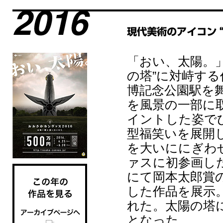
「おい、太陽。
の塔”に対峙する
博記念公園駅を
を風景の一部に
イントした姿で
型福笑いを展開
を大いににぎわせ
ァスに初参画した
にて岡本太郎賞
した作品を展示
れた。太陽の塔
となった。