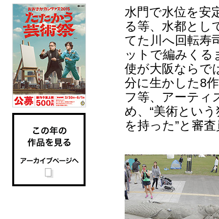
水門で水位を安
る等、水都とし
てた川へ回転寿
ットで編みくる
使が大阪ならで
分に生かした8
フ等、アーティ
め、“美術とい
を持った”と審