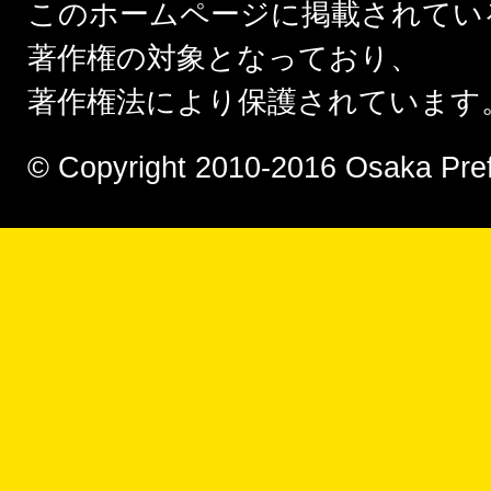
このホームページに掲載されてい
2016.10.10
interview「太陽の塔を倒したい」井口雄介
著作権の対象となっており、
著作権法により保護されています
2016.10.06
interview「来場されたお客さんに、笑顔になってもら
いたい」松蔭中学校・高等学校美術部
© Copyright 2010-2016 Osaka Prefec
2016.10.03
interview「そのまま生身の人間で立ち向かうしかな
い」ちびがっつ