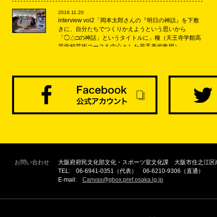
2016.11.20
interview vol2「岡本太郎さんの『明日の神話』を下敷
きに、自分たちでつくりかえようという思いから
「◯△□の神話」というタイトルに」種（天王寺学館高
等学校芸術コースを中心とした若手美術集団）
2016.11.20
interview vol2「太陽の塔を倒したい」井口雄介
2016.11.20
interview vol2「来場されたお客さんに、笑顔になって
もらいたい」松蔭中学校・高等学校美術部
2016.11.14
interview vol2「『生と死』という対極を表現してい
お問い合わせ
大阪府府民文化部文化・スポーツ室文化課 大阪市住之江区南
る」Yotta
TEL: 06-6941-0351（代表） 06-6210-9306（直通）
E-mail:
Canvas@gbox.pref.osaka.lg.jp
2016.11.11
interview vol2「作品を観にきているはずなのに、自分
が観られている」ニシハラ☆ノリオ