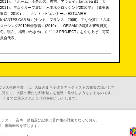
2011)、「ホーム、ホテルズ、秀吉、アウェイ」(art area B1、大
2011)。主なグループ展に「六本木クロッシング2010展」（森美術
東京、2010）。「ナント・ビエンナーレ ESTUAIRE
09(NANTES CAS 8)」(ナント、フランス、2009)。主な受賞に「六本
ロッシング2010展特別賞」(2010)、「GEISAI#12銅賞＆審査員賞」
009)。現在、福島いわき市にて「11.3 PROJECT」を立ち上げ、同実
員会代表。
ヴァス推進事業」は、大阪のまち全体をアーティストの発表の場として
に見立て、大阪の新たな都市魅力を創造・発信しようとするものです。
、今までに展示された全作品を紹介いたします。
イラスト・音声・動画及び記事は著作権の対象となっており、
用・無断転載を禁じます。