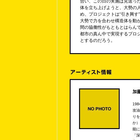
合い、この日の実施は見送っ
体を立ち上げようと、大勢の
め、プロジェクトは“引き興す
大勢で力を合わせ構造体を動
間の協働性がもともとはらん
都市の真ん中で実現するプロ
とするのだろう。
加
19
攻油
りを
か）
能に
「深