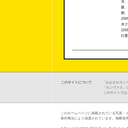
京、
阪、
館、
20
木ク
(2
行委
このサイトについて
「おおさかカン
「カンヴァス」
このサイトでは
このホームページに掲載されている写真・
著作権法により保護されています。無断使