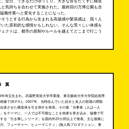
た。翌日、できるだけゆっくり、大きな音をたてずに構造
人と気持ちを合わせて実施された。最終回の万博公園も含
”協働作業へと変化することになった。
かそうとする行為から生まれる高揚感や緊張感は、我々人
でいた原初的な感情かもしれない。そんな荒々しい体感を
ジェクトは、都市の規制やルールを越えてどこまで行こう
藤 翼
84年埼玉生まれ。武蔵野美術大学卒業後、東京藝術大学大学院絵画専
画修了(M.F.A.)。2007年、当時住んでいた自分と友人の部屋の間取
合体させた構造体を引き倒す
を発表。その後「当事者（人は一人
」をテーマに、一人では不可能なことを他者を巻き込み、協働で可
する「引き興しシリーズ」を国内外20カ所以上で発表。主な個展に
川、フューチャー、ヒューマニティ」(無人島プロダクション、東