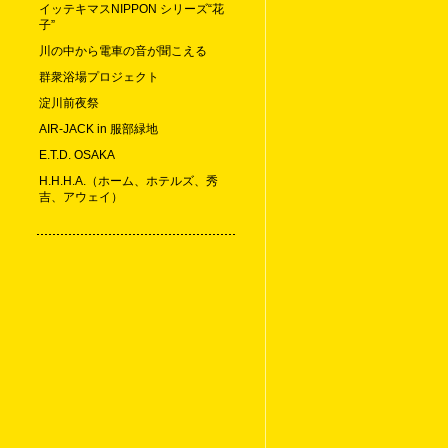
イッテキマスNIPPON シリーズ“花
子”
川の中から電車の音が聞こえる
群衆浴場プロジェクト
淀川前夜祭
AIR-JACK in 服部緑地
E.T.D. OSAKA
H.H.H.A.（ホーム、ホテルズ、秀
吉、アウェイ）