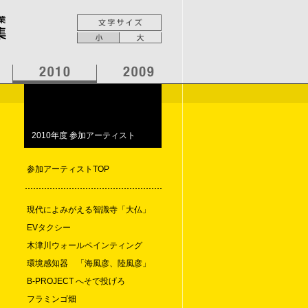
2010年度 参加アーティスト
参加アーティストTOP
現代によみがえる智識寺「大仏」
EVタクシー
木津川ウォールペインティング
環境感知器 「海風彦、陸風彦」
B-PROJECT へそで投げろ
フラミンゴ畑