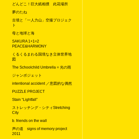
どんどこ！巨大紙相撲 此花場所
夢のたね
古墳と「一人力山」空撮プロジェク
ト
母と地球と海
SAKURA 1+1=2
PEACE&HARMONY
くるくるまわる国境なき立体世界地
図
The Schoolchild Umbrella = 光の雨
ジャンボジェット
intentional accident ／意図的な偶然
PUZZLE PROJECT
Stain “Lightfall”
ストレッチング・シティStretching
City
b. friends on the wall
声の道 signs of memory project
2011