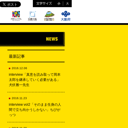
小
大
最新記事
2016.12.06
interview「真意を読み取って岡本
太郎を継承していく必要がある」
犬伏雅一先生
2016.11.23
interview vol2「そのまま生身の人
間で立ち向かうしかない」ちびが
っつ