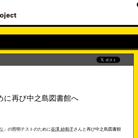
めに再び中之島図書館へ
リ
」の照明テストのために
谷澤 紗和子
さんと再び中之島図書館