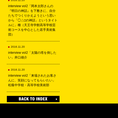
2016.11.20
interview vol2「岡本太郎さんの
『明日の神話』を下敷きに、自分
たちでつくりかえようという思い
から「◯△□の神話」というタイト
ルに」種（天王寺学館高等学校芸
術コースを中心とした若手美術集
団）
2016.11.20
interview vol2「太陽の塔を倒した
い」井口雄介
2016.11.20
interview vol2「来場されたお客さ
んに、笑顔になってもらいたい」
松蔭中学校・高等学校美術部